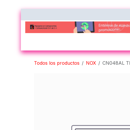
Ir al contenido
Inicio
Nosotros
Contacto
Impres
Todos los productos
NOX
CN048AL TI