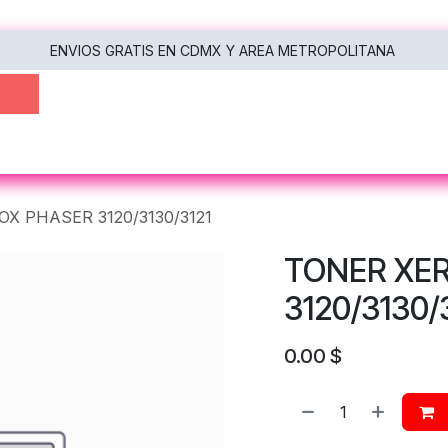
ENVIOS GRATIS EN CDMX Y AREA METROPOLITANA
oras
Multifuncionales
Escáneres
Tecnología
X PHASER 3120/3130/3121
TONER XE
3120/3130/
0.00
$