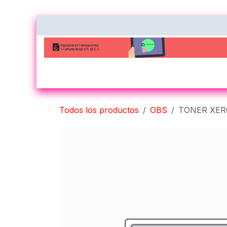
Ir al contenido
Inicio
Nosotros
Contacto
Impres
Todos los productos
OBS
TONER XERO