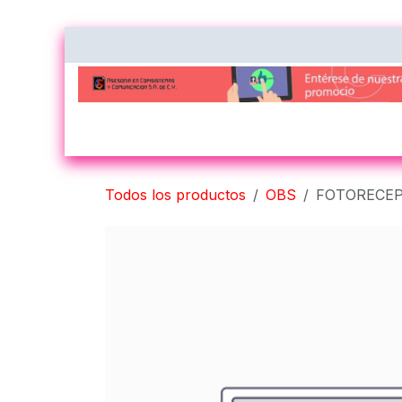
Ir al contenido
Inicio
Nosotros
Contacto
Impres
Todos los productos
OBS
FOTORECEP