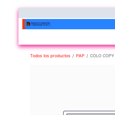
Ir al contenido
Inicio
Nosotros
Contacto
Impres
Todos los productos
PAP
COLO COPY