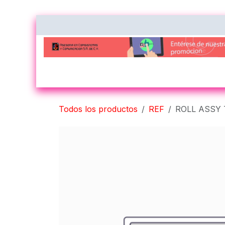
Ir al contenido
Inicio
Nosotros
Contacto
Impres
Todos los productos
REF
ROLL ASSY 